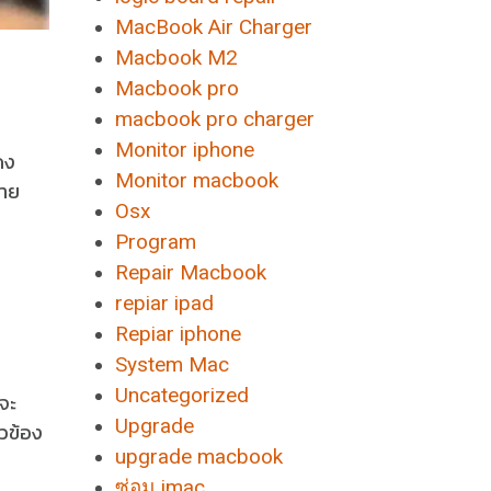
MacBook Air Charger
Macbook M2
Macbook pro
macbook pro charger
Monitor iphone
ดง
Monitor macbook
่าย
Osx
Program
Repair Macbook
repiar ipad
Repiar iphone
System Mac
Uncategorized
จะ
Upgrade
ยวข้อง
upgrade macbook
ซ่อม imac