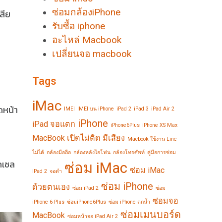
ซ่อมกล้องiPhone
สีย
รับซื้อ iphone
อะไหล่ Macbook
เปลี่ยนจอ macbook
Tags
iMac
ดหน้า
IMEI
IMEI บน iPhone
iPad 2
iPad 3
iPad Air 2
iPhone
iPad จอแตก
iPhone6Plus
iPhone XS Max
MacBook เปิดไม่ติด มีเสียง
Macbook ใช้งาน Line
ไม่ได้
กล้องมือถือ
กล้องหลังไอโฟน
กล้องโทรศัพท์
คู่มือการซ่อม
กเซล
ซ่อม iMac
ซ่อม iMac
iPad 2
จอดำ
ซ่อม iPhone
ด้วยตนเอง
ซ่อม iPad 2
ซ่อม
ซ่อมจอ
iPhone 6 Plus
ซ่อมiPhone6Plus
ซ่อม iPhone ตกน้ำ
ซ่อมเมนบอร์ด
MacBook
ซ่อมหน้าจอ iPad Air 2