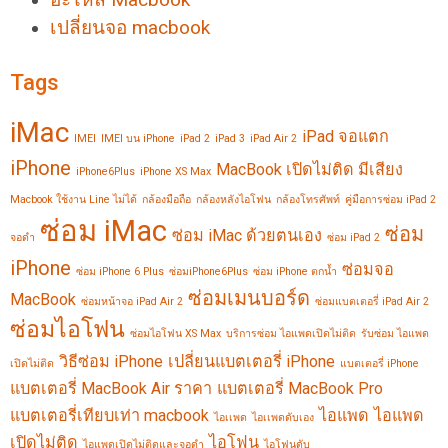
เปลี่ยนจอ macbook
Tags
iMac
iPad จอแตก
IMEI
IMEI บน iPhone
iPad 2
iPad 3
iPad Air 2
iPhone
MacBook เปิดไม่ติด มีเสียง
iPhone6Plus
iPhone XS Max
Macbook ใช้งาน Line ไม่ได้
กล้องมือถือ
กล้องหลังไอโฟน
กล้องโทรศัพท์
คู่มือการซ่อม iPad 2
ซ่อม iMac
ซ่อม
ซ่อม iMac ด้วยตนเอง
จอดำ
ซ่อม iPad 2
iPhone
ซ่อมจอ
ซ่อม iPhone 6 Plus
ซ่อมiPhone6Plus
ซ่อม iPhone ตกน้ำ
ซ่อมเมนบอร์ด
MacBook
ซ่อมหน้าจอ iPad Air 2
ซ่อมแบตเตอรี่ iPad Air 2
ซ่อมไอโฟน
ซ่อมไอโฟน XS Max
บริการซ่อม ไอแพดเปิดไม่ติด
รับซ่อม ไอแพด
วิธีซ่อม iPhone
เปลี่ยนแบตเตอรี่ iPhone
เปิดไม่ติด
แบตเตอรี่ iPhone
แบตเตอรี่ MacBook Air ราคา
แบตเตอรี่ MacBook Pro
แบตเตอรี่เทียบเท่า macbook
ไอแพด
ไอแพด
ไอเเพด
ไอเเพดดับเอง
เปิดไม่ติด
ไอโฟน
ไอแพดเปิดไม่ติดและจอดำ
ไอโฟนดับ