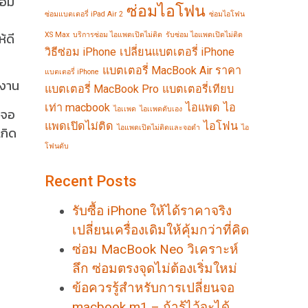
่อม
ซ่อมไอโฟน
ซ่อมแบตเตอรี่ iPad Air 2
ซ่อมไอโฟน
้ดี
XS Max
บริการซ่อม ไอแพดเปิดไม่ติด
รับซ่อม ไอแพดเปิดไม่ติด
วิธีซ่อม iPhone
เปลี่ยนแบตเตอรี่ iPhone
แบตเตอรี่ MacBook Air ราคา
แบตเตอรี่ iPhone
ำงาน
แบตเตอรี่ MacBook Pro
แบตเตอรี่เทียบ
เท่า macbook
ไอแพด
ไอ
ไอเเพด
ไอเเพดดับเอง
าจอ
แพดเปิดไม่ติด
ไอโฟน
ไอแพดเปิดไม่ติดและจอดำ
ไอ
เกิด
โฟนดับ
Recent Posts
รับซื้อ iPhone ให้ได้ราคาจริง
เปลี่ยนเครื่องเดิมให้คุ้มกว่าที่คิด
ซ่อม MacBook Neo วิเคราะห์
ลึก ซ่อมตรงจุดไม่ต้องเริ่มใหม่
ข้อควรรู้สำหรับการเปลี่ยนจอ
macbook m1 – ถ้ารู้ไว้จะได้