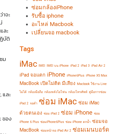
ซ่อมกล้องiPhone
ว่าจะ
รับซื้อ iphone
ม่
อะไหล่ Macbook
มและ
เปลี่ยนจอ macbook
ิบัติ
Tags
แซม
iMac
IMEI
IMEI บน iPhone
iPad 2
iPad 3
iPad Air 2
iPhone
iPad จอแตก
iPhone6Plus
iPhone XS Max
MacBook เปิดไม่ติด มีเสียง
Macbook ใช้งาน Line
ไม่ได้
กล้องมือถือ
กล้องหลังไอโฟน
กล้องโทรศัพท์
คู่มือการซ่อม
, และ
ซ่อม iMac
ซ่อม iMac
iPad 2
จอดำ
ซ่อม iPhone
ด้วยตนเอง
ซ่อม iPad 2
ซ่อม
k ของ
ซ่อมจอ
iPhone 6 Plus
ซ่อมiPhone6Plus
ซ่อม iPhone ตกน้ำ
ซ่อมเมนบอร์ด
MacBook
ซ่อมหน้าจอ iPad Air 2