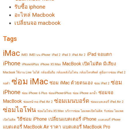
รับซื้อ iphone
อะไหล่ Macbook
เปลี่ยนจอ macbook
Tags
iMac
iPad จอแตก
IMEI
IMEI บน iPhone
iPad 2
iPad 3
iPad Air 2
iPhone
MacBook เปิดไม่ติด มีเสียง
iPhone6Plus
iPhone XS Max
Macbook ใช้งาน Line ไม่ได้
กล้องมือถือ
กล้องหลังไอโฟน
กล้องโทรศัพท์
คู่มือการซ่อม iPad 2
ซ่อม iMac
ซ่อม
ซ่อม iMac ด้วยตนเอง
จอดำ
ซ่อม iPad 2
iPhone
ซ่อมจอ
ซ่อม iPhone 6 Plus
ซ่อมiPhone6Plus
ซ่อม iPhone ตกน้ำ
ซ่อมเมนบอร์ด
MacBook
ซ่อมหน้าจอ iPad Air 2
ซ่อมแบตเตอรี่ iPad Air 2
ซ่อมไอโฟน
ซ่อมไอโฟน XS Max
บริการซ่อม ไอแพดเปิดไม่ติด
รับซ่อม ไอแพด
วิธีซ่อม iPhone
เปลี่ยนแบตเตอรี่ iPhone
เปิดไม่ติด
แบตเตอรี่ iPhone
แบตเตอรี่ MacBook Air ราคา
แบตเตอรี่ MacBook Pro