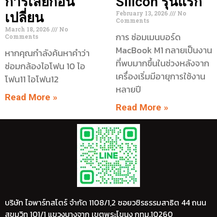
การเสียก่อน
Silicon รุ่นแรก
February 13, 2026
No
เปลี่ยน
Comments
March 18, 2026
No
การ ซ่อมเมนบอร์ด
Comments
MacBook M1 กลายเป็นงาน
หากคุณกำลังค้นหาคำว่า
ที่พบมากขึ้นในช่วงหลังจาก
ซ่อมกล้องไอโฟน 10 ไอ
เครื่องเริ่มมีอายุการใช้งาน
โฟน11 ไอโฟน12
หลายปี
Read More »
Read More »
บริษัท ไอพาร์ทสโตร์ จำกัด 1108/1,2 ซอยวชิรธรรมสาธิต 44 ถนน
สุขุมวิท 101/1 แขวงบางจาก เขตพระโขนง กทม.10260