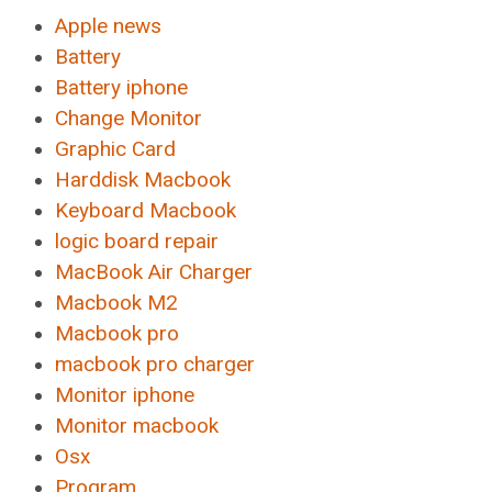
Apple news
Battery
Battery iphone
Change Monitor
Graphic Card
Harddisk Macbook
Keyboard Macbook
logic board repair
MacBook Air Charger
Macbook M2
Macbook pro
macbook pro charger
Monitor iphone
Monitor macbook
Osx
Program