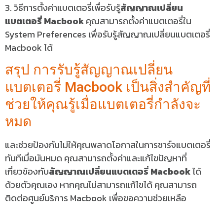
3. วิธีการตั้งค่าแบตเตอรี่เพื่อรับรู้
สัญญาณเปลี่ยน
แบตเตอรี่ Macbook
คุณสามารถตั้งค่าแบตเตอรี่ใน
System Preferences เพื่อรับรู้สัญญาณเปลี่ยนแบตเตอรี่
Macbook ได้
สรุป การรับรู้สัญญาณเปลี่ยน
แบตเตอรี่ Macbook เป็นสิ่งสำคัญที่
ช่วยให้คุณรู้เมื่อแบตเตอรี่กำลังจะ
หมด
และช่วยป้องกันไม่ให้คุณพลาดโอกาสในการชาร์จแบตเตอรี่
ทันทีเมื่อมันหมด คุณสามารถตั้งค่าและแก้ไขปัญหาที่
เกี่ยวข้องกับ
สัญญาณเปลี่ยนแบตเตอรี่ Macbook
ได้
ด้วยตัวคุณเอง หากคุณไม่สามารถแก้ไขได้ คุณสามารถ
ติดต่อศูนย์บริการ Macbook เพื่อขอความช่วยเหลือ