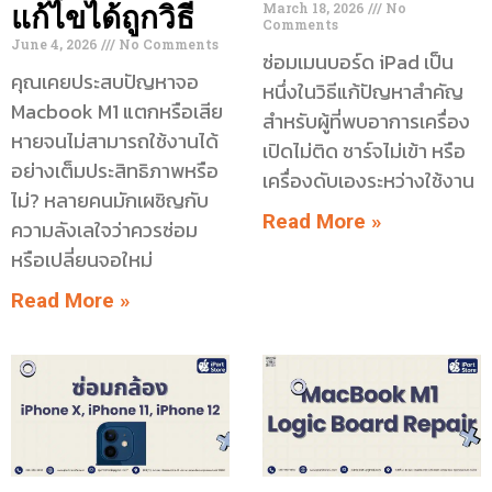
March 18, 2026
No
แก้ไขได้ถูกวิธี
Comments
June 4, 2026
No Comments
ซ่อมเมนบอร์ด iPad เป็น
คุณเคยประสบปัญหาจอ
หนึ่งในวิธีแก้ปัญหาสำคัญ
Macbook M1 แตกหรือเสีย
สำหรับผู้ที่พบอาการเครื่อง
หายจนไม่สามารถใช้งานได้
เปิดไม่ติด ชาร์จไม่เข้า หรือ
อย่างเต็มประสิทธิภาพหรือ
เครื่องดับเองระหว่างใช้งาน
ไม่? หลายคนมักเผชิญกับ
Read More »
ความลังเลใจว่าควรซ่อม
หรือเปลี่ยนจอใหม่
Read More »