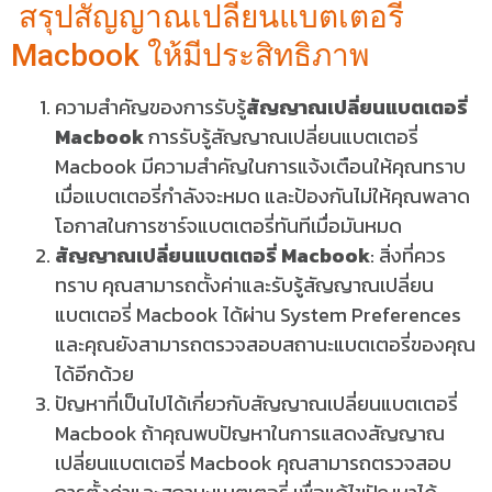
สรุปสัญญาณเปลี่ยนแบตเตอรี่
Macbook ให้มีประสิทธิภาพ
ความสำคัญของการรับรู้
สัญญาณเปลี่ยนแบตเตอรี่
Macbook
การรับรู้สัญญาณเปลี่ยนแบตเตอรี่
Macbook มีความสำคัญในการแจ้งเตือนให้คุณทราบ
เมื่อแบตเตอรี่กำลังจะหมด และป้องกันไม่ให้คุณพลาด
โอกาสในการชาร์จแบตเตอรี่ทันทีเมื่อมันหมด
สัญญาณเปลี่ยนแบตเตอรี่ Macbook
: สิ่งที่ควร
ทราบ คุณสามารถตั้งค่าและรับรู้สัญญาณเปลี่ยน
แบตเตอรี่ Macbook ได้ผ่าน System Preferences
และคุณยังสามารถตรวจสอบสถานะแบตเตอรี่ของคุณ
ได้อีกด้วย
ปัญหาที่เป็นไปได้เกี่ยวกับสัญญาณเปลี่ยนแบตเตอรี่
Macbook ถ้าคุณพบปัญหาในการแสดงสัญญาณ
เปลี่ยนแบตเตอรี่ Macbook คุณสามารถตรวจสอบ