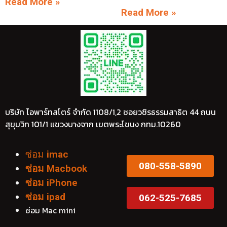
Read More »
Read More »
บริษัท ไอพาร์ทสโตร์ จำกัด 1108/1,2 ซอยวชิรธรรมสาธิต 44 ถนน
สุขุมวิท 101/1 แขวงบางจาก เขตพระโขนง กทม.10260
ซ่อม
imac
080-558-5890
ซ่อม Macbook
ซ่อม iPhone
ซ่อม ipad
062-525-7685
ซ่อม Mac mini