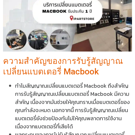
ความสำคัญของการรับรู้สัญญาณ
เปลี่ยนแบตเตอรี่ Macbook
ทำไมสัญญาณเปลี่ยนแบตเตอรี่ Macbook ถึงสำคัญ
การรับรู้สัญญาณเปลี่ยนแบตเตอรี่ Macbook มีความ
สำคัญ เนื่องจากมันช่วยให้คุณทราบเมื่อแบตเตอรี่ของ
คุณกำลังจะหมด นอกจากนี้ การรับรู้สัญญาณเปลี่ยน
แบตเตอรี่ยังช่วยป้องกันไม่ให้คุณพลาดการใช้งาน
เนื่องจากแบตเตอรี่ที่เสียได้
ผลกระทบของการไม่รับรู้สัญญาณเปลี่ยนแบตเตอรี่