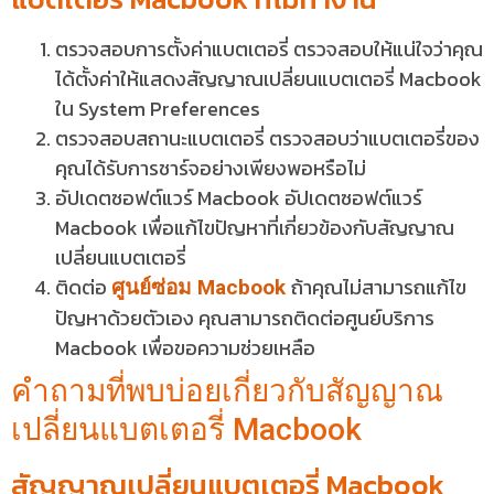
ตรวจสอบการตั้งค่าแบตเตอรี่ ตรวจสอบให้แน่ใจว่าคุณ
ได้ตั้งค่าให้แสดงสัญญาณเปลี่ยนแบตเตอรี่ Macbook
ใน System Preferences
ตรวจสอบสถานะแบตเตอรี่ ตรวจสอบว่าแบตเตอรี่ของ
คุณได้รับการชาร์จอย่างเพียงพอหรือไม่
อัปเดตซอฟต์แวร์ Macbook อัปเดตซอฟต์แวร์
Macbook เพื่อแก้ไขปัญหาที่เกี่ยวข้องกับสัญญาณ
เปลี่ยนแบตเตอรี่
ติดต่อ
ถ้าคุณไม่สามารถแก้ไข
ศูนย์ซ่อม Macbook
ปัญหาด้วยตัวเอง คุณสามารถติดต่อศูนย์บริการ
Macbook เพื่อขอความช่วยเหลือ
คำถามที่พบบ่อยเกี่ยวกับสัญญาณ
เปลี่ยนแบตเตอรี่ Macbook
สัญญาณเปลี่ยนแบตเตอรี่ Macbook