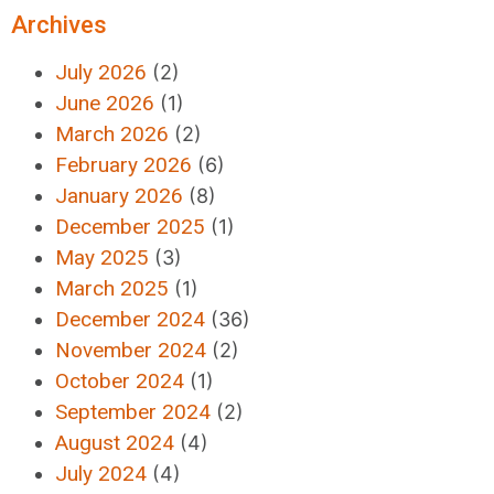
Archives
July 2026
(2)
June 2026
(1)
March 2026
(2)
February 2026
(6)
January 2026
(8)
December 2025
(1)
May 2025
(3)
March 2025
(1)
December 2024
(36)
November 2024
(2)
October 2024
(1)
September 2024
(2)
August 2024
(4)
July 2024
(4)