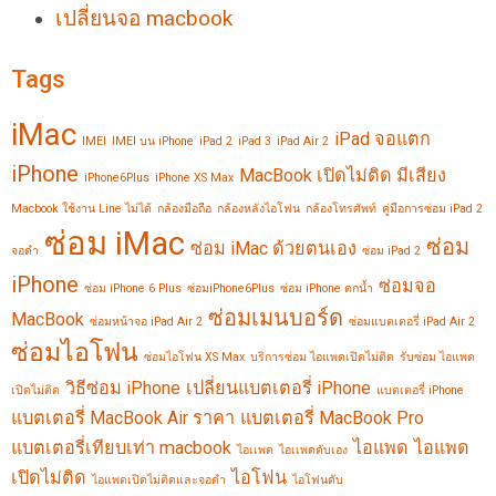
เปลี่ยนจอ macbook
Tags
iMac
iPad จอแตก
IMEI
IMEI บน iPhone
iPad 2
iPad 3
iPad Air 2
iPhone
MacBook เปิดไม่ติด มีเสียง
iPhone6Plus
iPhone XS Max
Macbook ใช้งาน Line ไม่ได้
กล้องมือถือ
กล้องหลังไอโฟน
กล้องโทรศัพท์
คู่มือการซ่อม iPad 2
ซ่อม iMac
ซ่อม
ซ่อม iMac ด้วยตนเอง
จอดำ
ซ่อม iPad 2
iPhone
ซ่อมจอ
ซ่อม iPhone 6 Plus
ซ่อมiPhone6Plus
ซ่อม iPhone ตกน้ำ
ซ่อมเมนบอร์ด
MacBook
ซ่อมหน้าจอ iPad Air 2
ซ่อมแบตเตอรี่ iPad Air 2
ซ่อมไอโฟน
ซ่อมไอโฟน XS Max
บริการซ่อม ไอแพดเปิดไม่ติด
รับซ่อม ไอแพด
วิธีซ่อม iPhone
เปลี่ยนแบตเตอรี่ iPhone
เปิดไม่ติด
แบตเตอรี่ iPhone
แบตเตอรี่ MacBook Air ราคา
แบตเตอรี่ MacBook Pro
แบตเตอรี่เทียบเท่า macbook
ไอแพด
ไอแพด
ไอเเพด
ไอเเพดดับเอง
เปิดไม่ติด
ไอโฟน
ไอแพดเปิดไม่ติดและจอดำ
ไอโฟนดับ