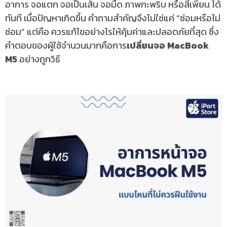
อาการ
จอแตก จอเป็นเส้น จอมืด ภาพกะพริบ หรือสีเพี้ยน
ได้
ทันที
เมื่อปัญหาเกิดขึ้น คำถามสำคัญจึงไม่ใช่แค่ “ซ่อมหรือไม่
ซ่อม” แต่คือ
ควรแก้ไขอย่างไรให้คุ้มค่าและปลอดภัยที่สุด
ซึ่ง
คำตอบของผู้ใช้จำนวนมากคือการ
เปลี่ยนจอ MacBook
M5
อย่างถูกวิธี