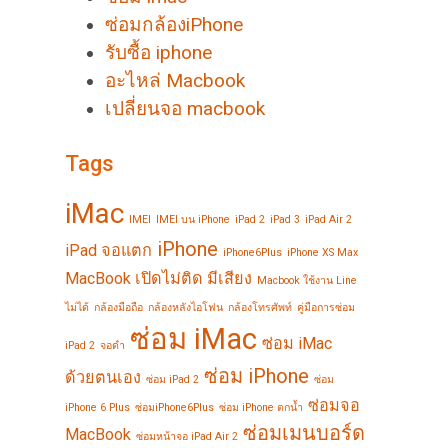
ซ่อมกล้องiPhone
รับซื้อ iphone
อะไหล่ Macbook
เปลี่ยนจอ macbook
Tags
iMac
IMEI
IMEI บน iPhone
iPad 2
iPad 3
iPad Air 2
iPhone
iPad จอแตก
iPhone6Plus
iPhone XS Max
MacBook เปิดไม่ติด มีเสียง
Macbook ใช้งาน Line
ไม่ได้
กล้องมือถือ
กล้องหลังไอโฟน
กล้องโทรศัพท์
คู่มือการซ่อม
ซ่อม iMac
ซ่อม iMac
iPad 2
จอดำ
ซ่อม iPhone
ด้วยตนเอง
ซ่อม iPad 2
ซ่อม
ซ่อมจอ
iPhone 6 Plus
ซ่อมiPhone6Plus
ซ่อม iPhone ตกน้ำ
ซ่อมเมนบอร์ด
MacBook
ซ่อมหน้าจอ iPad Air 2