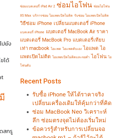
ซ่อมไอโฟน
ซ่อมแบตเตอรี่ iPad Air 2
ซ่อมไอโฟน
XS Max
บริการซ่อม ไอแพดเปิดไม่ติด
รับซ่อม ไอแพดเปิดไม่ติด
วิธีซ่อม iPhone
เปลี่ยนแบตเตอรี่ iPhone
แบตเตอรี่ MacBook Air ราคา
แบตเตอรี่ iPhone
แบตเตอรี่ MacBook Pro
แบตเตอรี่เทียบ
ไปยัง
เท่า macbook
ไอแพด
ไอ
ไอเเพด
ไอเเพดดับเอง
แพดเปิดไม่ติด
ไอโฟน
ไอแพดเปิดไม่ติดและจอดำ
ไอ
ขได้
โฟนดับ
ht
Recent Posts
รับซื้อ iPhone ให้ได้ราคาจริง
มี
เปลี่ยนเครื่องเดิมให้คุ้มกว่าที่คิด
ซ่อม MacBook Neo วิเคราะห์
ลึก ซ่อมตรงจุดไม่ต้องเริ่มใหม่
ข้อควรรู้สำหรับการเปลี่ยนจอ
ดสกรู
macbook m1 – ถ้ารู้ไว้จะได้