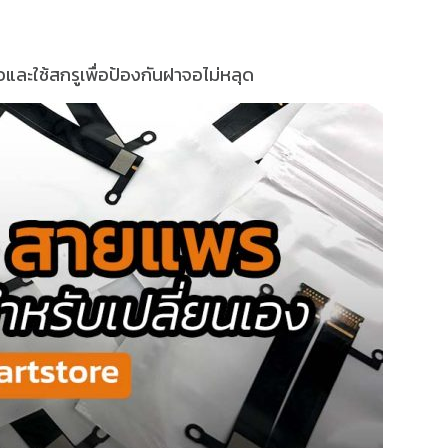
อและใช้สกรูเพื่อป้องกันฝาจอไม่หลุด