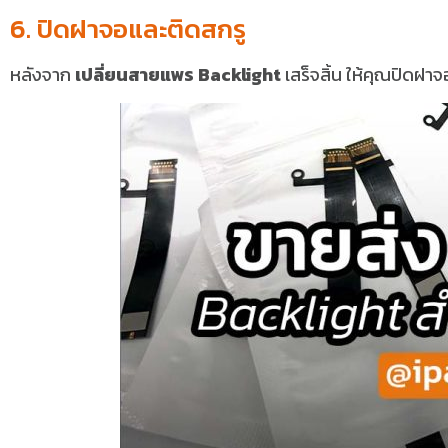
6. ปิดฝาจอและติดสกรู
หลังจาก
เปลี่ยนสายแพร Backlight
เสร็จสิ้น ให้คุณปิดฝาจ