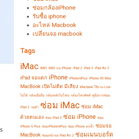
ซ่อมกล้องiPhone
รับซื้อ iphone
อะไหล่ Macbook
เปลี่ยนจอ macbook
Tags
iMac
IMEI
IMEI บน iPhone
iPad 2
iPad 3
iPad Air 2
iPhone
iPad จอแตก
iPhone6Plus
iPhone XS Max
MacBook เปิดไม่ติด มีเสียง
Macbook ใช้งาน Line
ไม่ได้
กล้องมือถือ
กล้องหลังไอโฟน
กล้องโทรศัพท์
คู่มือการซ่อม
ซ่อม iMac
ซ่อม iMac
iPad 2
จอดำ
ซ่อม iPhone
ด้วยตนเอง
ซ่อม iPad 2
ซ่อม
ซ่อมจอ
iPhone 6 Plus
ซ่อมiPhone6Plus
ซ่อม iPhone ตกน้ำ
วร
ซ่อมเมนบอร์ด
MacBook
ซ่อมหน้าจอ iPad Air 2