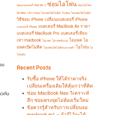
ซ่อมไอโฟน
ซ่อมแบตเตอรี่ iPad Air 2
ซ่อมไอโฟน
XS Max
บริการซ่อม ไอแพดเปิดไม่ติด
รับซ่อม ไอแพดเปิดไม่ติด
วิธีซ่อม iPhone
เปลี่ยนแบตเตอรี่ iPhone
แบตเตอรี่ MacBook Air ราคา
แบตเตอรี่ iPhone
แบตเตอรี่ MacBook Pro
แบตเตอรี่เทียบ
เท่า macbook
ไอแพด
ไอ
ไอเเพด
ไอเเพดดับเอง
แพดเปิดไม่ติด
ไอโฟน
ไอแพดเปิดไม่ติดและจอดำ
ไอ
โฟนดับ
่อม
Recent Posts
รับซื้อ iPhone ให้ได้ราคาจริง
เปลี่ยนเครื่องเดิมให้คุ้มกว่าที่คิด
ยวกับ
ซ่อม MacBook Neo วิเคราะห์
ลึก ซ่อมตรงจุดไม่ต้องเริ่มใหม่
ข้อควรรู้สำหรับการเปลี่ยนจอ
macbook m1 – ถ้ารู้ไว้จะได้