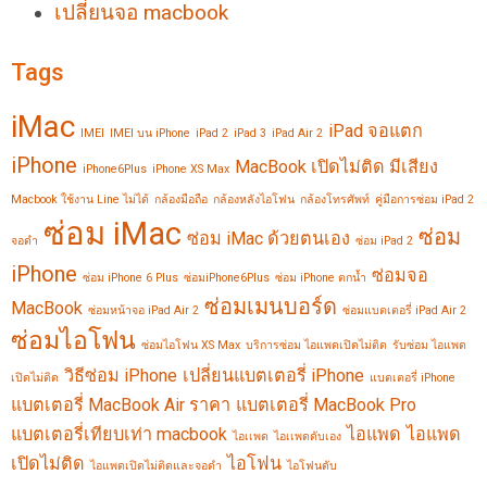
เปลี่ยนจอ macbook
Tags
iMac
iPad จอแตก
IMEI
IMEI บน iPhone
iPad 2
iPad 3
iPad Air 2
iPhone
MacBook เปิดไม่ติด มีเสียง
iPhone6Plus
iPhone XS Max
Macbook ใช้งาน Line ไม่ได้
กล้องมือถือ
กล้องหลังไอโฟน
กล้องโทรศัพท์
คู่มือการซ่อม iPad 2
ซ่อม iMac
ซ่อม
ซ่อม iMac ด้วยตนเอง
จอดำ
ซ่อม iPad 2
iPhone
ซ่อมจอ
ซ่อม iPhone 6 Plus
ซ่อมiPhone6Plus
ซ่อม iPhone ตกน้ำ
ซ่อมเมนบอร์ด
MacBook
ซ่อมหน้าจอ iPad Air 2
ซ่อมแบตเตอรี่ iPad Air 2
ซ่อมไอโฟน
ซ่อมไอโฟน XS Max
บริการซ่อม ไอแพดเปิดไม่ติด
รับซ่อม ไอแพด
วิธีซ่อม iPhone
เปลี่ยนแบตเตอรี่ iPhone
เปิดไม่ติด
แบตเตอรี่ iPhone
แบตเตอรี่ MacBook Air ราคา
แบตเตอรี่ MacBook Pro
แบตเตอรี่เทียบเท่า macbook
ไอแพด
ไอแพด
ไอเเพด
ไอเเพดดับเอง
เปิดไม่ติด
ไอโฟน
ไอแพดเปิดไม่ติดและจอดำ
ไอโฟนดับ