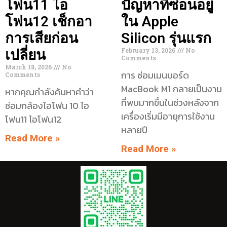
โฟน11 ไอ
ปัญหาที่ซ่อนอยู่
โฟน12 เช็กอา
ใน Apple
การเสียก่อน
Silicon รุ่นแรก
February 13, 2026
No
เปลี่ยน
Comments
March 18, 2026
No
การ ซ่อมเมนบอร์ด
Comments
MacBook M1 กลายเป็นงาน
หากคุณกำลังค้นหาคำว่า
ที่พบมากขึ้นในช่วงหลังจาก
ซ่อมกล้องไอโฟน 10 ไอ
เครื่องเริ่มมีอายุการใช้งาน
โฟน11 ไอโฟน12
หลายปี
Read More »
Read More »