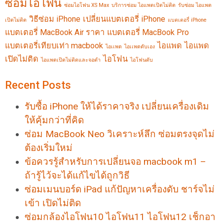
ซ่อมไอโฟน
ซ่อมไอโฟน XS Max
บริการซ่อม ไอแพดเปิดไม่ติด
รับซ่อม ไอแพด
วิธีซ่อม iPhone
เปลี่ยนแบตเตอรี่ iPhone
เปิดไม่ติด
แบตเตอรี่ iPhone
แบตเตอรี่ MacBook Air ราคา
แบตเตอรี่ MacBook Pro
แบตเตอรี่เทียบเท่า macbook
ไอแพด
ไอแพด
ไอเเพด
ไอเเพดดับเอง
เปิดไม่ติด
ไอโฟน
ไอแพดเปิดไม่ติดและจอดำ
ไอโฟนดับ
Recent Posts
รับซื้อ iPhone ให้ได้ราคาจริง เปลี่ยนเครื่องเดิม
ให้คุ้มกว่าที่คิด
ซ่อม MacBook Neo วิเคราะห์ลึก ซ่อมตรงจุดไม่
ต้องเริ่มใหม่
ข้อควรรู้สำหรับการเปลี่ยนจอ macbook m1 –
ถ้ารู้ไว้จะได้แก้ไขได้ถูกวิธี
ซ่อมเมนบอร์ด iPad แก้ปัญหาเครื่องดับ ชาร์จไม่
เข้า เปิดไม่ติด
ซ่อมกล้องไอโฟน10 ไอโฟน11 ไอโฟน12 เช็กอา