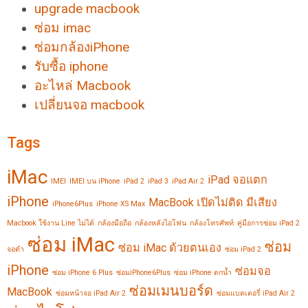
upgrade macbook
ซ่อม imac
ซ่อมกล้องiPhone
รับซื้อ iphone
อะไหล่ Macbook
เปลี่ยนจอ macbook
Tags
iMac
iPad จอแตก
IMEI
IMEI บน iPhone
iPad 2
iPad 3
iPad Air 2
iPhone
MacBook เปิดไม่ติด มีเสียง
iPhone6Plus
iPhone XS Max
Macbook ใช้งาน Line ไม่ได้
กล้องมือถือ
กล้องหลังไอโฟน
กล้องโทรศัพท์
คู่มือการซ่อม iPad 2
ซ่อม iMac
ซ่อม
ซ่อม iMac ด้วยตนเอง
จอดำ
ซ่อม iPad 2
iPhone
ซ่อมจอ
ซ่อม iPhone 6 Plus
ซ่อมiPhone6Plus
ซ่อม iPhone ตกน้ำ
ซ่อมเมนบอร์ด
MacBook
ซ่อมหน้าจอ iPad Air 2
ซ่อมแบตเตอรี่ iPad Air 2