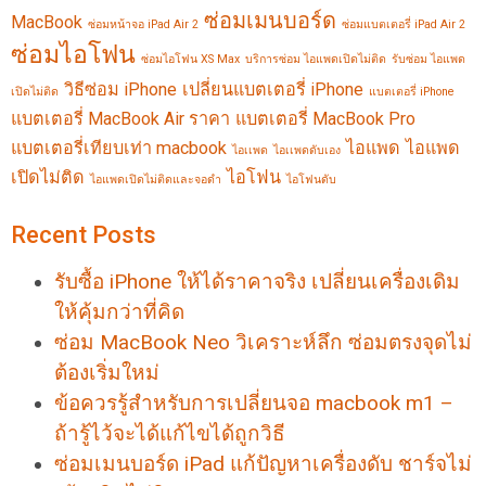
ซ่อมเมนบอร์ด
MacBook
ซ่อมหน้าจอ iPad Air 2
ซ่อมแบตเตอรี่ iPad Air 2
ซ่อมไอโฟน
ซ่อมไอโฟน XS Max
บริการซ่อม ไอแพดเปิดไม่ติด
รับซ่อม ไอแพด
วิธีซ่อม iPhone
เปลี่ยนแบตเตอรี่ iPhone
เปิดไม่ติด
แบตเตอรี่ iPhone
แบตเตอรี่ MacBook Air ราคา
แบตเตอรี่ MacBook Pro
แบตเตอรี่เทียบเท่า macbook
ไอแพด
ไอแพด
ไอเเพด
ไอเเพดดับเอง
เปิดไม่ติด
ไอโฟน
ไอแพดเปิดไม่ติดและจอดำ
ไอโฟนดับ
Recent Posts
รับซื้อ iPhone ให้ได้ราคาจริง เปลี่ยนเครื่องเดิม
ให้คุ้มกว่าที่คิด
ซ่อม MacBook Neo วิเคราะห์ลึก ซ่อมตรงจุดไม่
ต้องเริ่มใหม่
ข้อควรรู้สำหรับการเปลี่ยนจอ macbook m1 –
ถ้ารู้ไว้จะได้แก้ไขได้ถูกวิธี
ซ่อมเมนบอร์ด iPad แก้ปัญหาเครื่องดับ ชาร์จไม่