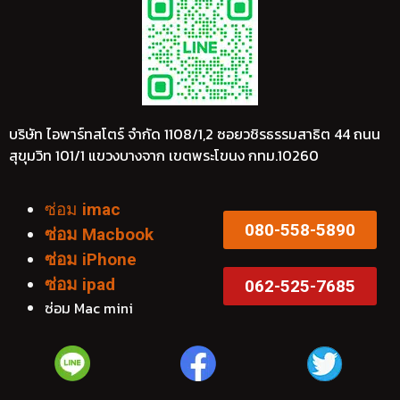
บริษัท ไอพาร์ทสโตร์ จำกัด 1108/1,2 ซอยวชิรธรรมสาธิต 44 ถนน
สุขุมวิท 101/1 แขวงบางจาก เขตพระโขนง กทม.10260
ซ่อม
imac
080-558-5890
ซ่อม Macbook
ซ่อม iPhone
ซ่อม ipad
062-525-7685
ซ่อม Mac mini