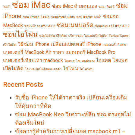
ซ่อม iMac
ซ่อม
ซ่อม iMac ด้วยตนเอง
จอดำ
ซ่อม iPad 2
iPhone
ซ่อมจอ
ซ่อม iPhone 6 Plus
ซ่อมiPhone6Plus
ซ่อม iPhone ตกน้ำ
ซ่อมเมนบอร์ด
MacBook
ซ่อมหน้าจอ iPad Air 2
ซ่อมแบตเตอรี่ iPad Air 2
ซ่อมไอโฟน
ซ่อมไอโฟน XS Max
บริการซ่อม ไอแพดเปิดไม่ติด
รับซ่อม ไอแพด
วิธีซ่อม iPhone
เปลี่ยนแบตเตอรี่ iPhone
เปิดไม่ติด
แบตเตอรี่ iPhone
แบตเตอรี่ MacBook Air ราคา
แบตเตอรี่ MacBook Pro
แบตเตอรี่เทียบเท่า macbook
ไอแพด
ไอแพด
ไอเเพด
ไอเเพดดับเอง
เปิดไม่ติด
ไอโฟน
ไอแพดเปิดไม่ติดและจอดำ
ไอโฟนดับ
Recent Posts
รับซื้อ iPhone ให้ได้ราคาจริง เปลี่ยนเครื่องเดิม
ให้คุ้มกว่าที่คิด
ซ่อม MacBook Neo วิเคราะห์ลึก ซ่อมตรงจุดไม่
ต้องเริ่มใหม่
ข้อควรรู้สำหรับการเปลี่ยนจอ macbook m1 –